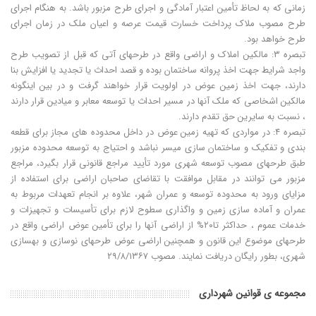
زمانی که به لحاظ تأمین اعتبار آمادگی و اجرای طرح مزبور باشد. به هنگام اجرای
طرح مصوب ملاک پرداخت خسارت قیمت عرصه و اعیان ملک در زمان اجرای
طرح خواهد بود.
تبصره ۳: مالکین املاک و اراضی واقع در طرحهای آتی که قبل از تصویب طرح
واجد شرایط جهت اخذ پروانه ساختمان بوده و قصد احداث یا تجدید یا افزایش بنا
دارند، جهت اخذ زمین عوض در اولویت قرار خواهند گرفت و در بین اینگونه
مالکین اشخاصی که ملک آنها در مسیر احداث یا توسعه معابر و میادین قرار دارند
، نسبت به سایرین حق تقدم دارند.
تبصره ۴: در مواردی که تهیه زمین عوض در داخل محدوده های مجاز برای قطعه
بندی و تفکیک و ساختمان سازی میسر نباشد و احتیاج به توسعه محدوده مزبور
طبق طرحهای مصوب توسعه شهری مورد تأیید مراجع قانونی قرار بگیرد، مراجع
مزبور می توانند در مقابل موافقت با تقاضای صاحبان اراضی برای استفاده از
مزایای ورود به محدوده توسعه و عمران شهر، علاوه بر انجام تعهدات مربوط به
عمران و آماده سازی زمین و واگذاری سطوح لازم برای تأسیسات و تجهیزات و
خدمات عموم ، حداکثر تا۲۰% از اراضی آنها را برای تأمین عوض اراضی واقع در
طرحهای موضوع این قانون و همچنین اراضی عوض طرحهای نوسازی و بهسازی
شهری، بطور رایگان دریافت نمایند. مصوب ۲۹/۸/۱۳۶۷
مجموعه ی قوانین شهرداری