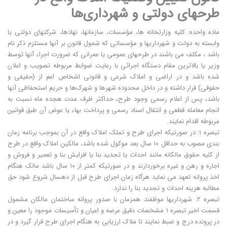
طرحهای دولتی و شهرداری‌ها
ماده واحده: کلیه وزارتخانه ها، مؤسسات، سازمانها، نهادها، شرکتهای دولتی یا
وابسته به دولت و شهرداریها و مؤسساتی که شمول قانون بر آنها مستلزم ذکر نام
باشد ، مکلف می باشند در طرحهای عمومی یا عمرانی که ضرورت اجراء آنها توسط
وزیر یا بالاترین مقام دستگاه اجرائی با رعایت ضوابط مربوطه تصویب و اعلان
شده باشد و در اراضی و املاک شرعی و قانونی اشخاص اعم از (حقیقی و
حقوقی) قرار داشته و در داخل محدوده شهرها و شهرک‌ها و حریم استحفاظی آنها
باشد، پس از اعلام رسمی وجود طرح، حداکثر ظرف مدت هجده ماه نسبت به
انجام معامله قطعی و انتقال اسناد رسمی و پرداخت بهاء یا عوض آن طبق قوانین
مربوطه اقدام نمایند.
تبصره ۱: در صورتیکه اجرای طرح و تملک املاک واقع در آن بموجب برنامه زمان
بندی مصوب به حداقل ۱۰ سال بعد موکول شده باشد، مالکین املاک واقع در طرح
از کلیه حقوق مالکانه مانند احداث یا تجدید بنا یا افزایش بنا و تعمیر و فروش و
اجاره و رهن و غیره برخوردارند و در صورتیکه کمتر از ۱۰ سال باشد مالک هنگام
اخذ پروانه تعهد می نماید هرگاه زمان اجرای طرح قبل از دهسال شروع شود حق
مطالبه هزینه احداث و تجدید بنا را ندارد.
تبصره ۲: شهرداریها موظفند همزمان با صدور پروانه ساختمان مالکان مشمول
قسمت اخیر تبصره ۱ مشخصات دقیق عرصه و اعیان و تأسیسات موجود را معین و
در پرونده درج و ضبط نمایند تا ملاک ارزیابی به هنگام اجرای طرح قرار گیرد و در