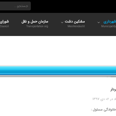
شهرداری
مشکین دشت
سازمان حمل و نقل
شورای 
Council
Transportation org
Meshkindasht
Municipality
دار
 دی 1397
خانوادگی مسئول :