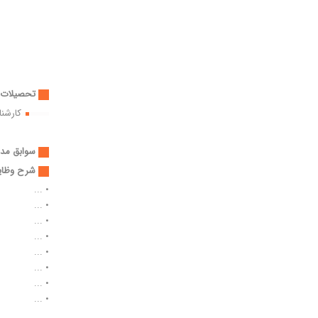
تحصیلات:
کارشن
سوابق مدی
شرح وظای
• ...
• ...
• ...
• ...
• ...
• ...
• ...
• ...